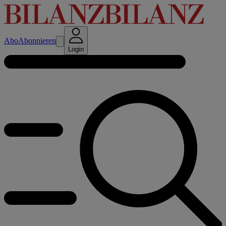
Abo
Abonnieren
Login