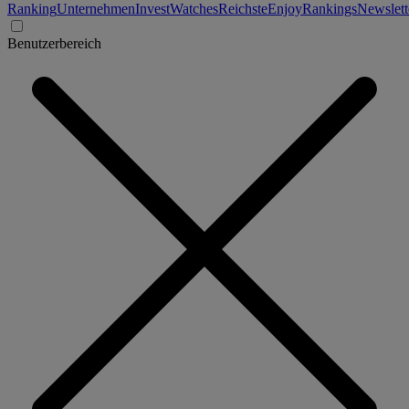
Ranking
Unternehmen
Invest
Watches
Reichste
Enjoy
Rankings
Newslett
Benutzerbereich