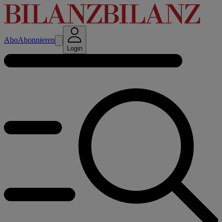
Abo
Abonnieren
Login