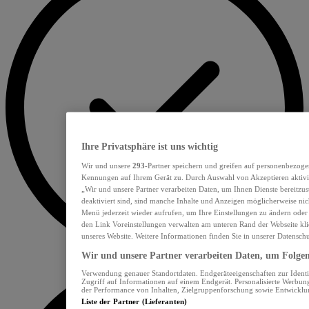
Ihre Privatsphäre ist uns wichtig
Wir und unsere
293
-Partner speichern und greifen auf personenbezoge
Kennungen auf Ihrem Gerät zu. Durch Auswahl von Akzeptieren aktivie
„Wir und unsere Partner verarbeiten Daten, um Ihnen Dienste bereitzu
deaktiviert sind, sind manche Inhalte und Anzeigen möglicherweise nich
Menü jederzeit wieder aufrufen, um Ihre Einstellungen zu ändern oder
den Link Voreinstellungen verwalten am unteren Rand der Webseite klic
unseres Website. Weitere Informationen finden Sie in unserer Datensch
Wir und unsere Partner verarbeiten Daten, um Folgend
Verwendung genauer Standortdaten. Endgeräteeigenschaften zur Identif
Zugriff auf Informationen auf einem Endgerät. Personalisierte Werbu
der Performance von Inhalten, Zielgruppenforschung sowie Entwickl
Liste der Partner (Lieferanten)