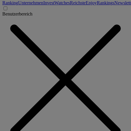
Ranking
Unternehmen
Invest
Watches
Reichste
Enjoy
Rankings
Newslett
Benutzerbereich