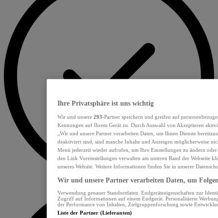
Ihre Privatsphäre ist uns wichtig
Wir und unsere
293
-Partner speichern und greifen auf personenbezoge
Kennungen auf Ihrem Gerät zu. Durch Auswahl von Akzeptieren aktivie
„Wir und unsere Partner verarbeiten Daten, um Ihnen Dienste bereitzu
deaktiviert sind, sind manche Inhalte und Anzeigen möglicherweise nich
Menü jederzeit wieder aufrufen, um Ihre Einstellungen zu ändern oder
den Link Voreinstellungen verwalten am unteren Rand der Webseite klic
unseres Website. Weitere Informationen finden Sie in unserer Datensch
Wir und unsere Partner verarbeiten Daten, um Folgend
Verwendung genauer Standortdaten. Endgeräteeigenschaften zur Identif
Zugriff auf Informationen auf einem Endgerät. Personalisierte Werbu
der Performance von Inhalten, Zielgruppenforschung sowie Entwickl
Liste der Partner (Lieferanten)