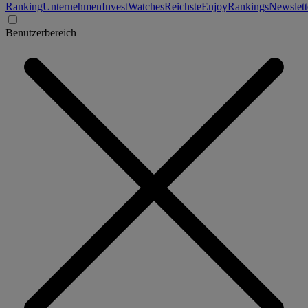
Ranking
Unternehmen
Invest
Watches
Reichste
Enjoy
Rankings
Newslett
Benutzerbereich