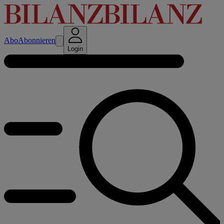
Abo
Abonnieren
Login