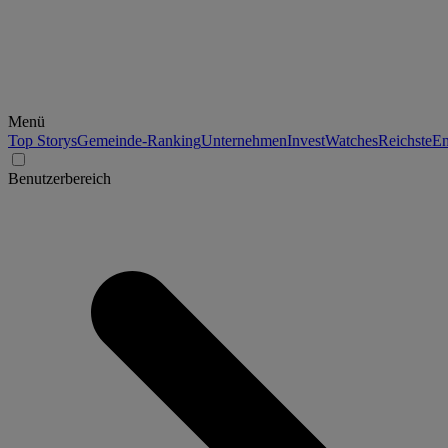
Menü
Top Storys
Gemeinde-Ranking
Unternehmen
Invest
Watches
Reichste
En
Benutzerbereich