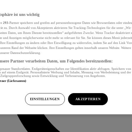
tsphäre ist uns wichtig
re
293
-Partner speichern und greifen auf personenbezogene Daten wie Browserdaten oder eind
ät zu. Durch Auswahl von Akzeptieren aktivieren Sie Tracking-Technologien für die unter „Wir
beiten Daten, um Ihnen Dienste bereitzustellen“ aufgeführten Zwecke. Wenn Tracker deaktiviert s
e und Anzeigen möglicherweise nicht mehr so relevant für Sie. Sie können dieses Menü jederzei
Ihre Einstellungen zu ändern oder Ihre Einwilligung zu widerrufen, indem Sie auf den Link Vor
unteren Rand der Webseite klicken. Ihre Einstellungen gelten innerhalb unseres Website. Weiter
 unserer Datenschutzerklärung.
sere Partner verarbeiten Daten, um Folgendes bereitzustellen:
nauer Standortdaten. Endgeräteeigenschaften zur Identifikation aktiv abfragen. Speichern von 
 auf einem Endgerät. Personalisierte Werbung und Inhalte, Messung von Werbeleistung und der
, Zielgruppenforschung sowie Entwicklung und Verbesserung von Angeboten.
rtner (Lieferanten)
EINSTELLUNGEN
AKZEPTIEREN