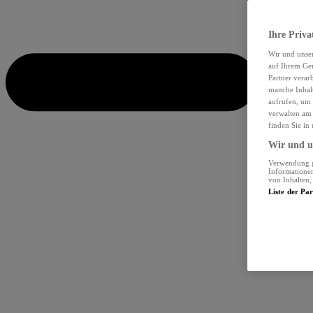
Ihre Priva
Wir und unse
auf Ihrem Ger
Partner verar
manche Inhalt
aufrufen, um 
verwalten am 
finden Sie in
Wir und un
Verwendung ge
Informationen
von Inhalten
Liste der Pa