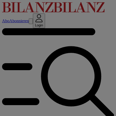
Abo
Abonnieren
Login