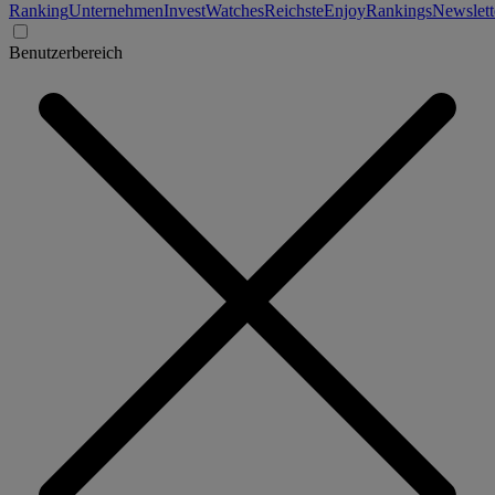
Ranking
Unternehmen
Invest
Watches
Reichste
Enjoy
Rankings
Newslett
Benutzerbereich