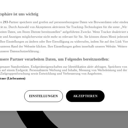
tsphäre ist uns wichtig
re
293
-Partner speichern und greifen auf personenbezogene Daten wie Browserdaten oder eind
ät zu. Durch Auswahl von Akzeptieren aktivieren Sie Tracking-Technologien für die unter „Wir
beiten Daten, um Ihnen Dienste bereitzustellen“ aufgeführten Zwecke. Wenn Tracker deaktiviert s
e und Anzeigen möglicherweise nicht mehr so relevant für Sie. Sie können dieses Menü jederzei
Ihre Einstellungen zu ändern oder Ihre Einwilligung zu widerrufen, indem Sie auf den Link Vor
unteren Rand der Webseite klicken. Ihre Einstellungen gelten innerhalb unseres Website. Weiter
 unserer Datenschutzerklärung.
sere Partner verarbeiten Daten, um Folgendes bereitzustellen:
nauer Standortdaten. Endgeräteeigenschaften zur Identifikation aktiv abfragen. Speichern von 
 auf einem Endgerät. Personalisierte Werbung und Inhalte, Messung von Werbeleistung und der
, Zielgruppenforschung sowie Entwicklung und Verbesserung von Angeboten.
rtner (Lieferanten)
EINSTELLUNGEN
AKZEPTIEREN