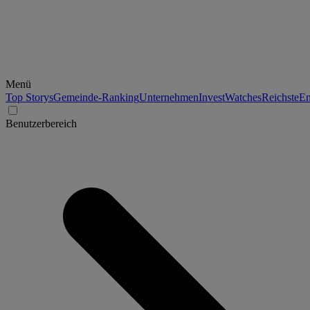
Menü
Top Storys
Gemeinde-Ranking
Unternehmen
Invest
Watches
Reichste
En
Benutzerbereich