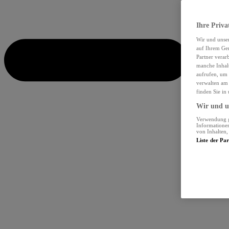
Ihre Priva
Wir und unse
auf Ihrem Ger
Partner verar
manche Inhalt
aufrufen, um 
verwalten am 
finden Sie in
Wir und un
Verwendung ge
Informationen
von Inhalten
Liste der Pa