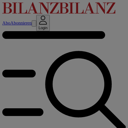
Abo
Abonnieren
Login