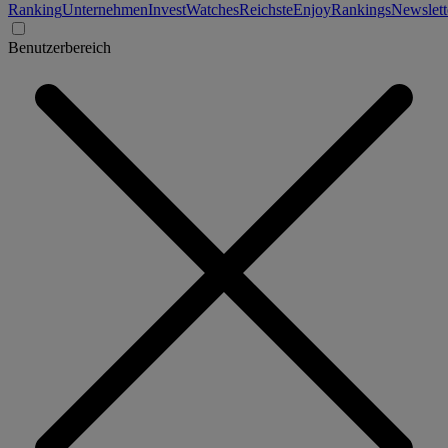
Ranking
Unternehmen
Invest
Watches
Reichste
Enjoy
Rankings
Newslett
Benutzerbereich