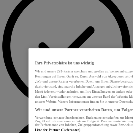
Ihre Privatsphäre ist uns wichtig
Wir und unsere
293
-Partner speichern und greifen auf personenbezoge
Kennungen auf Ihrem Gerät zu. Durch Auswahl von Akzeptieren aktivie
„Wir und unsere Partner verarbeiten Daten, um Ihnen Dienste bereitzu
deaktiviert sind, sind manche Inhalte und Anzeigen möglicherweise nich
Menü jederzeit wieder aufrufen, um Ihre Einstellungen zu ändern oder
den Link Voreinstellungen verwalten am unteren Rand der Webseite klic
unseres Website. Weitere Informationen finden Sie in unserer Datensch
Wir und unsere Partner verarbeiten Daten, um Folgend
Verwendung genauer Standortdaten. Endgeräteeigenschaften zur Identif
Zugriff auf Informationen auf einem Endgerät. Personalisierte Werbu
der Performance von Inhalten, Zielgruppenforschung sowie Entwickl
Liste der Partner (Lieferanten)