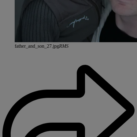
father_and_son_27.jpg
RMS