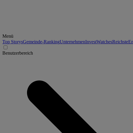
Menü
Top Storys
Gemeinde-Ranking
Unternehmen
Invest
Watches
Reichste
En
Benutzerbereich