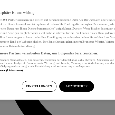
tsphäre ist uns wichtig
re
293
-Partner speichern und greifen auf personenbezogene Daten wie Browserdaten oder eind
ät zu. Durch Auswahl von Akzeptieren aktivieren Sie Tracking-Technologien für die unter „Wir
beiten Daten, um Ihnen Dienste bereitzustellen“ aufgeführten Zwecke. Wenn Tracker deaktiviert s
e und Anzeigen möglicherweise nicht mehr so relevant für Sie. Sie können dieses Menü jederzei
Ihre Einstellungen zu ändern oder Ihre Einwilligung zu widerrufen, indem Sie auf den Link Vor
unteren Rand der Webseite klicken. Ihre Einstellungen gelten innerhalb unseres Website. Weiter
 unserer Datenschutzerklärung.
sere Partner verarbeiten Daten, um Folgendes bereitzustellen:
nauer Standortdaten. Endgeräteeigenschaften zur Identifikation aktiv abfragen. Speichern von 
 auf einem Endgerät. Personalisierte Werbung und Inhalte, Messung von Werbeleistung und der
, Zielgruppenforschung sowie Entwicklung und Verbesserung von Angeboten.
rtner (Lieferanten)
EINSTELLUNGEN
AKZEPTIEREN