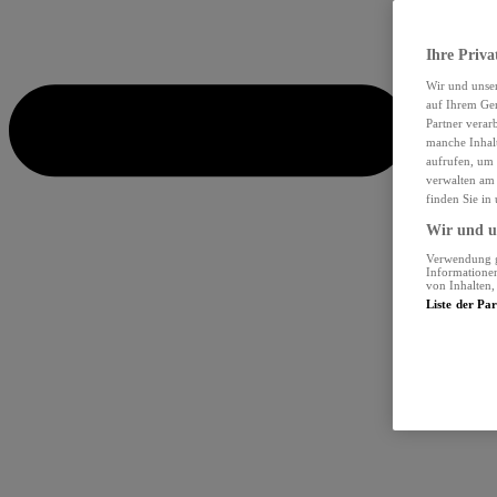
Ihre Priva
Wir und unse
auf Ihrem Ger
Partner verar
manche Inhalt
aufrufen, um 
verwalten am 
finden Sie in
Wir und un
Verwendung ge
Informationen
von Inhalten
Liste der Pa