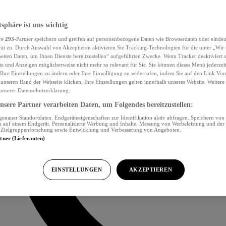
tsphäre ist uns wichtig
re
293
-Partner speichern und greifen auf personenbezogene Daten wie Browserdaten oder eind
ät zu. Durch Auswahl von Akzeptieren aktivieren Sie Tracking-Technologien für die unter „Wir
beiten Daten, um Ihnen Dienste bereitzustellen“ aufgeführten Zwecke. Wenn Tracker deaktiviert s
e und Anzeigen möglicherweise nicht mehr so relevant für Sie. Sie können dieses Menü jederzei
Ihre Einstellungen zu ändern oder Ihre Einwilligung zu widerrufen, indem Sie auf den Link Vor
unteren Rand der Webseite klicken. Ihre Einstellungen gelten innerhalb unseres Website. Weiter
 unserer Datenschutzerklärung.
sere Partner verarbeiten Daten, um Folgendes bereitzustellen:
nauer Standortdaten. Endgeräteeigenschaften zur Identifikation aktiv abfragen. Speichern von 
 auf einem Endgerät. Personalisierte Werbung und Inhalte, Messung von Werbeleistung und der
, Zielgruppenforschung sowie Entwicklung und Verbesserung von Angeboten.
rtner (Lieferanten)
EINSTELLUNGEN
AKZEPTIEREN