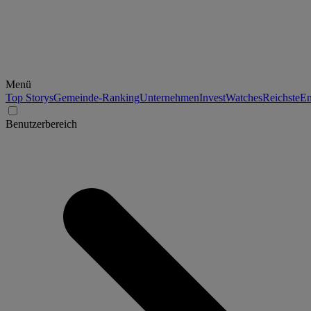
Menü
Top Storys
Gemeinde-Ranking
Unternehmen
Invest
Watches
Reichste
En
Benutzerbereich