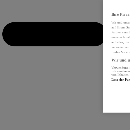
Ihre Priva
Wir und unse
auf Ihrem Ger
Partner verar
manche Inhalt
aufrufen, um 
verwalten am 
finden Sie in
Wir und un
Verwendung ge
Informationen
von Inhalten
Liste der Pa