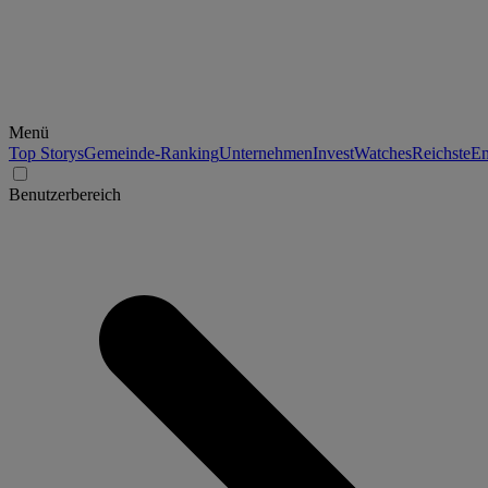
Menü
Top Storys
Gemeinde-Ranking
Unternehmen
Invest
Watches
Reichste
En
Benutzerbereich