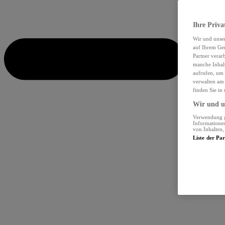
Ihre Priva
Wir und unse
auf Ihrem Ger
Partner verar
manche Inhalt
aufrufen, um 
verwalten am 
finden Sie in
Wir und un
Verwendung ge
Informationen
von Inhalten
Liste der Pa