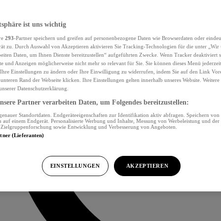
tsphäre ist uns wichtig
re
293
-Partner speichern und greifen auf personenbezogene Daten wie Browserdaten oder eind
ät zu. Durch Auswahl von Akzeptieren aktivieren Sie Tracking-Technologien für die unter „Wir
beiten Daten, um Ihnen Dienste bereitzustellen“ aufgeführten Zwecke. Wenn Tracker deaktiviert s
e und Anzeigen möglicherweise nicht mehr so relevant für Sie. Sie können dieses Menü jederzei
Ihre Einstellungen zu ändern oder Ihre Einwilligung zu widerrufen, indem Sie auf den Link Vor
unteren Rand der Webseite klicken. Ihre Einstellungen gelten innerhalb unseres Website. Weiter
 unserer Datenschutzerklärung.
sere Partner verarbeiten Daten, um Folgendes bereitzustellen:
nauer Standortdaten. Endgeräteeigenschaften zur Identifikation aktiv abfragen. Speichern von 
 auf einem Endgerät. Personalisierte Werbung und Inhalte, Messung von Werbeleistung und der
, Zielgruppenforschung sowie Entwicklung und Verbesserung von Angeboten.
rtner (Lieferanten)
EINSTELLUNGEN
AKZEPTIEREN