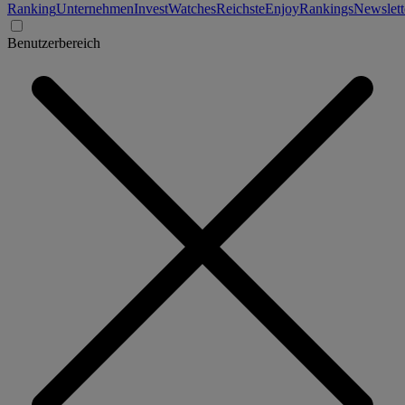
Ranking
Unternehmen
Invest
Watches
Reichste
Enjoy
Rankings
Newslett
Benutzerbereich