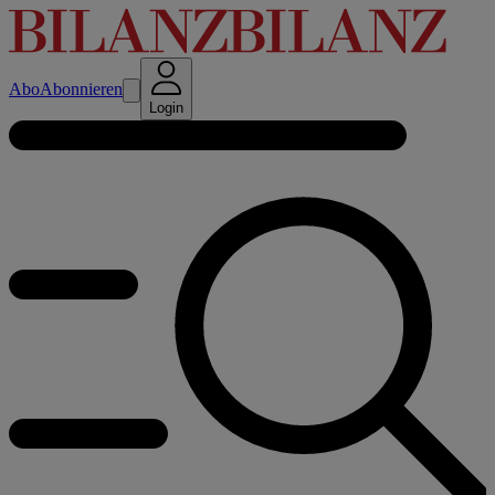
Abo
Abonnieren
Login