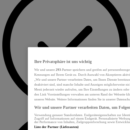
Ihre Privatsphäre ist uns wichtig
Wir und unsere
293
-Partner speichern und greifen auf personenbezoge
Kennungen auf Ihrem Gerät zu. Durch Auswahl von Akzeptieren aktivie
„Wir und unsere Partner verarbeiten Daten, um Ihnen Dienste bereitzu
deaktiviert sind, sind manche Inhalte und Anzeigen möglicherweise nich
Menü jederzeit wieder aufrufen, um Ihre Einstellungen zu ändern oder
den Link Voreinstellungen verwalten am unteren Rand der Webseite klic
unseres Website. Weitere Informationen finden Sie in unserer Datensch
Wir und unsere Partner verarbeiten Daten, um Folgend
Verwendung genauer Standortdaten. Endgeräteeigenschaften zur Identif
Zugriff auf Informationen auf einem Endgerät. Personalisierte Werbu
der Performance von Inhalten, Zielgruppenforschung sowie Entwickl
Liste der Partner (Lieferanten)