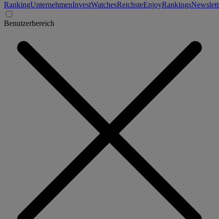
Ranking
Unternehmen
Invest
Watches
Reichste
Enjoy
Rankings
Newslett
Benutzerbereich