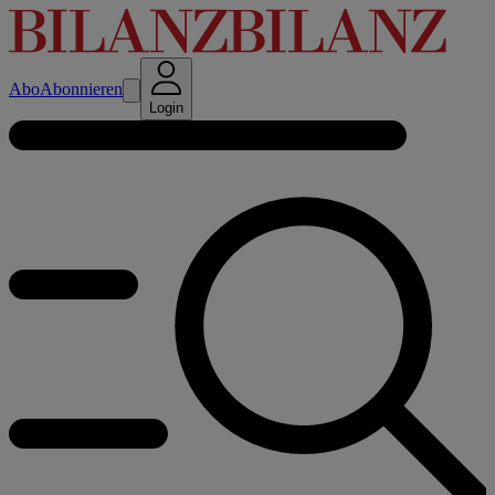
Abo
Abonnieren
Login