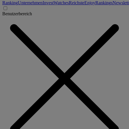
Ranking
Unternehmen
Invest
Watches
Reichste
Enjoy
Rankings
Newslett
Benutzerbereich