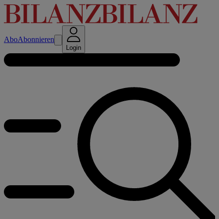
Abo
Abonnieren
Login