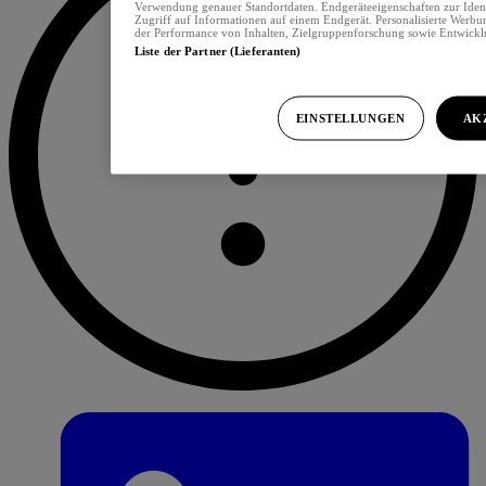
Verwendung genauer Standortdaten. Endgeräteeigenschaften zur Ident
Zugriff auf Informationen auf einem Endgerät. Personalisierte Werb
der Performance von Inhalten, Zielgruppenforschung sowie Entwick
Liste der Partner (Lieferanten)
EINSTELLUNGEN
AK