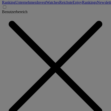
Ranking
Unternehmen
Invest
Watches
Reichste
Enjoy
Rankings
Newslett
Benutzerbereich