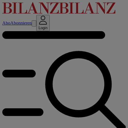
Abo
Abonnieren
Login