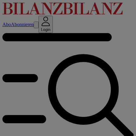
Abo
Abonnieren
Login