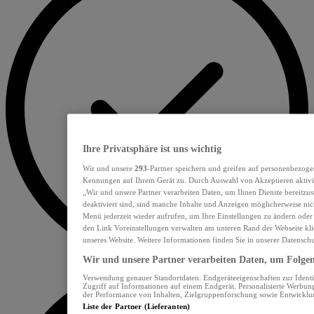
Ihre Privatsphäre ist uns wichtig
Wir und unsere
293
-Partner speichern und greifen auf personenbezoge
Kennungen auf Ihrem Gerät zu. Durch Auswahl von Akzeptieren aktivie
„Wir und unsere Partner verarbeiten Daten, um Ihnen Dienste bereitzu
deaktiviert sind, sind manche Inhalte und Anzeigen möglicherweise nich
Menü jederzeit wieder aufrufen, um Ihre Einstellungen zu ändern oder
den Link Voreinstellungen verwalten am unteren Rand der Webseite klic
unseres Website. Weitere Informationen finden Sie in unserer Datensch
Wir und unsere Partner verarbeiten Daten, um Folgend
Verwendung genauer Standortdaten. Endgeräteeigenschaften zur Identif
Zugriff auf Informationen auf einem Endgerät. Personalisierte Werbu
der Performance von Inhalten, Zielgruppenforschung sowie Entwickl
Liste der Partner (Lieferanten)