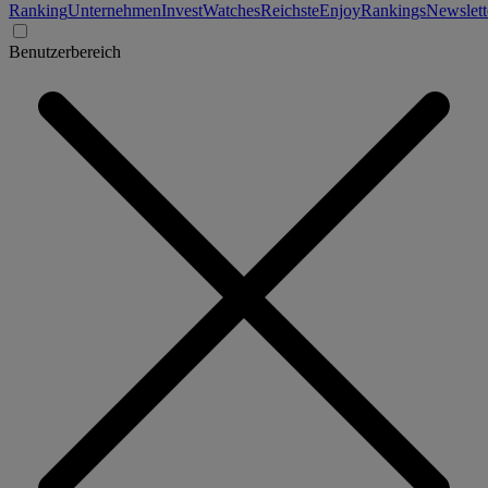
Ranking
Unternehmen
Invest
Watches
Reichste
Enjoy
Rankings
Newslett
Benutzerbereich