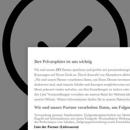
Ihre Privatsphäre ist uns wichtig
Wir und unsere
293
-Partner speichern und greifen auf personenbezoge
Kennungen auf Ihrem Gerät zu. Durch Auswahl von Akzeptieren aktivie
„Wir und unsere Partner verarbeiten Daten, um Ihnen Dienste bereitzu
deaktiviert sind, sind manche Inhalte und Anzeigen möglicherweise nich
Menü jederzeit wieder aufrufen, um Ihre Einstellungen zu ändern oder
den Link Voreinstellungen verwalten am unteren Rand der Webseite klic
unseres Website. Weitere Informationen finden Sie in unserer Datensch
Wir und unsere Partner verarbeiten Daten, um Folgend
Verwendung genauer Standortdaten. Endgeräteeigenschaften zur Identif
Zugriff auf Informationen auf einem Endgerät. Personalisierte Werbu
der Performance von Inhalten, Zielgruppenforschung sowie Entwickl
Liste der Partner (Lieferanten)