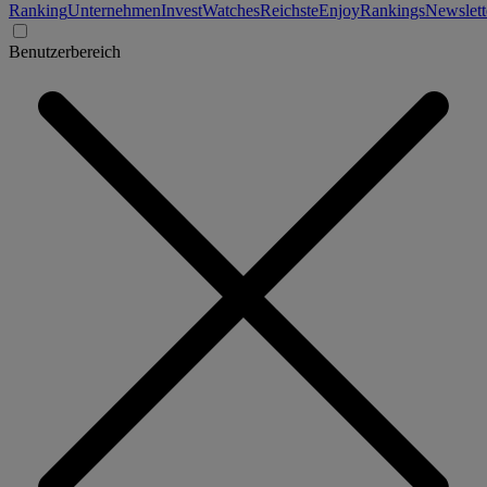
Ranking
Unternehmen
Invest
Watches
Reichste
Enjoy
Rankings
Newslett
Benutzerbereich