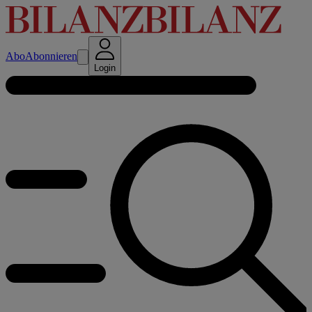
Abo
Abonnieren
Login