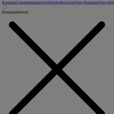
Ranking
Unternehmen
Invest
Watches
Reichste
Enjoy
Rankings
Newslett
Benutzerbereich