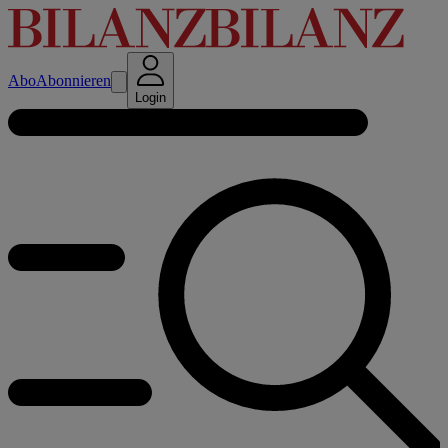
Abo
Abonnieren
Login