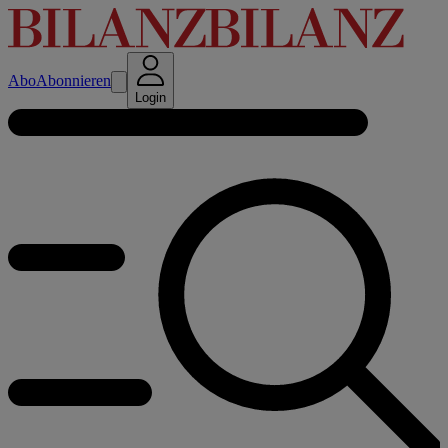
Abo
Abonnieren
Login