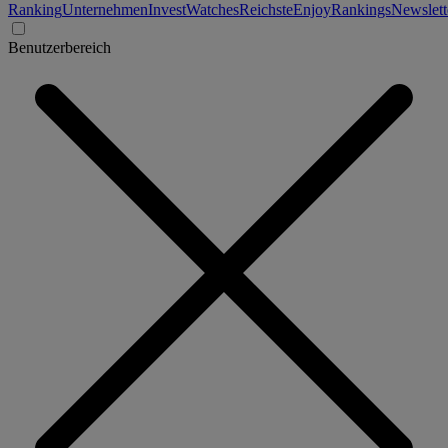
Ranking
Unternehmen
Invest
Watches
Reichste
Enjoy
Rankings
Newslett
Benutzerbereich