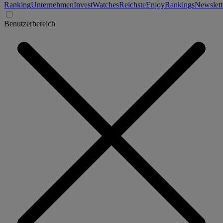
Ranking
Unternehmen
Invest
Watches
Reichste
Enjoy
Rankings
Newslett
Benutzerbereich