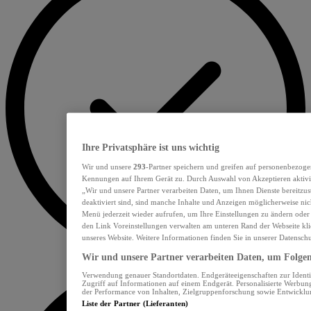
Ihre Privatsphäre ist uns wichtig
Wir und unsere
293
-Partner speichern und greifen auf personenbezoge
Kennungen auf Ihrem Gerät zu. Durch Auswahl von Akzeptieren aktivie
„Wir und unsere Partner verarbeiten Daten, um Ihnen Dienste bereitzu
deaktiviert sind, sind manche Inhalte und Anzeigen möglicherweise nich
Menü jederzeit wieder aufrufen, um Ihre Einstellungen zu ändern oder
den Link Voreinstellungen verwalten am unteren Rand der Webseite klic
unseres Website. Weitere Informationen finden Sie in unserer Datensch
Wir und unsere Partner verarbeiten Daten, um Folgend
Verwendung genauer Standortdaten. Endgeräteeigenschaften zur Identif
Zugriff auf Informationen auf einem Endgerät. Personalisierte Werbu
der Performance von Inhalten, Zielgruppenforschung sowie Entwickl
Liste der Partner (Lieferanten)