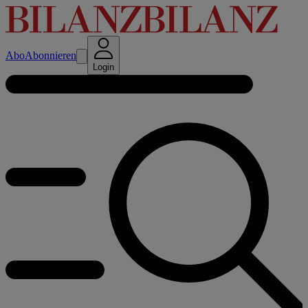
Abo
Abonnieren
Login