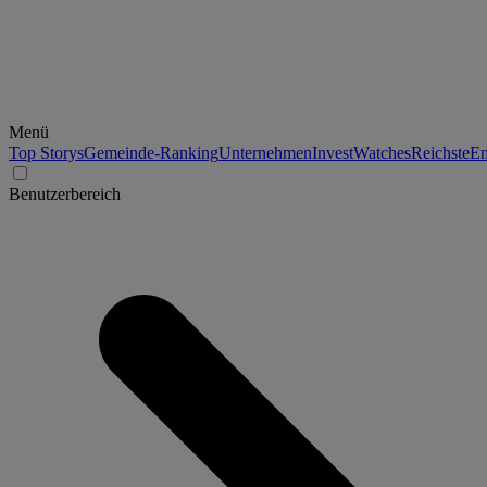
Menü
Top Storys
Gemeinde-Ranking
Unternehmen
Invest
Watches
Reichste
En
Benutzerbereich