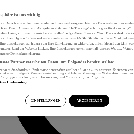
tsphäre ist uns wichtig
re
293
-Partner speichern und greifen auf personenbezogene Daten wie Browserdaten oder eind
ät zu. Durch Auswahl von Akzeptieren aktivieren Sie Tracking-Technologien für die unter „Wir
beiten Daten, um Ihnen Dienste bereitzustellen“ aufgeführten Zwecke. Wenn Tracker deaktiviert s
e und Anzeigen möglicherweise nicht mehr so relevant für Sie. Sie können dieses Menü jederzei
Ihre Einstellungen zu ändern oder Ihre Einwilligung zu widerrufen, indem Sie auf den Link Vor
unteren Rand der Webseite klicken. Ihre Einstellungen gelten innerhalb unseres Website. Weiter
 unserer Datenschutzerklärung.
sere Partner verarbeiten Daten, um Folgendes bereitzustellen:
nauer Standortdaten. Endgeräteeigenschaften zur Identifikation aktiv abfragen. Speichern von 
 auf einem Endgerät. Personalisierte Werbung und Inhalte, Messung von Werbeleistung und der
, Zielgruppenforschung sowie Entwicklung und Verbesserung von Angeboten.
rtner (Lieferanten)
EINSTELLUNGEN
AKZEPTIEREN