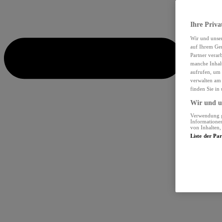
Ihre Priva
Wir und unse
auf Ihrem Ger
Partner verar
manche Inhalt
aufrufen, um 
verwalten am 
finden Sie in
Wir und un
Verwendung ge
Informationen
von Inhalten
Liste der Pa