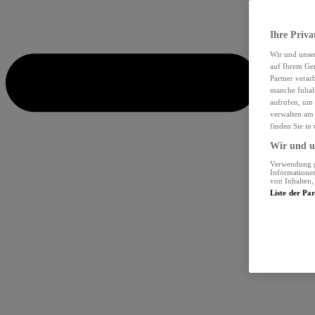
Ihre Priva
Wir und unse
auf Ihrem Ger
Partner verar
manche Inhalt
aufrufen, um 
verwalten am 
finden Sie in
Wir und un
Verwendung ge
Informationen
von Inhalten
Liste der Pa