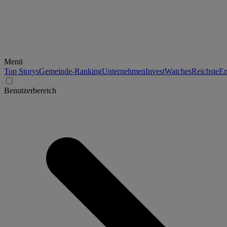
Menü
Top Storys
Gemeinde-Ranking
Unternehmen
Invest
Watches
Reichste
En
Benutzerbereich