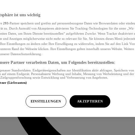
tsphäre ist uns wichtig
re
293
-Partner speichern und greifen auf personenbezogene Daten wie Browserdaten oder eind
ät zu. Durch Auswahl von Akzeptieren aktivieren Sie Tracking-Technologien für die unter „Wir
beiten Daten, um Ihnen Dienste bereitzustellen“ aufgeführten Zwecke. Wenn Tracker deaktiviert s
e und Anzeigen möglicherweise nicht mehr so relevant für Sie. Sie können dieses Menü jederzei
Ihre Einstellungen zu ändern oder Ihre Einwilligung zu widerrufen, indem Sie auf den Link Vor
unteren Rand der Webseite klicken. Ihre Einstellungen gelten innerhalb unseres Website. Weiter
 unserer Datenschutzerklärung.
sere Partner verarbeiten Daten, um Folgendes bereitzustellen:
nauer Standortdaten. Endgeräteeigenschaften zur Identifikation aktiv abfragen. Speichern von 
 auf einem Endgerät. Personalisierte Werbung und Inhalte, Messung von Werbeleistung und der
, Zielgruppenforschung sowie Entwicklung und Verbesserung von Angeboten.
rtner (Lieferanten)
EINSTELLUNGEN
AKZEPTIEREN