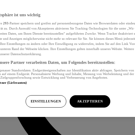
tsphäre ist uns wichtig
re
293
-Partner speichern und greifen auf personenbezogene Daten wie Browserdaten oder eind
ät zu. Durch Auswahl von Akzeptieren aktivieren Sie Tracking-Technologien für die unter „Wir
beiten Daten, um Ihnen Dienste bereitzustellen“ aufgeführten Zwecke. Wenn Tracker deaktiviert s
e und Anzeigen möglicherweise nicht mehr so relevant für Sie. Sie können dieses Menü jederzei
Ihre Einstellungen zu ändern oder Ihre Einwilligung zu widerrufen, indem Sie auf den Link Vor
unteren Rand der Webseite klicken. Ihre Einstellungen gelten innerhalb unseres Website. Weiter
 unserer Datenschutzerklärung.
sere Partner verarbeiten Daten, um Folgendes bereitzustellen:
nauer Standortdaten. Endgeräteeigenschaften zur Identifikation aktiv abfragen. Speichern von 
 auf einem Endgerät. Personalisierte Werbung und Inhalte, Messung von Werbeleistung und der
, Zielgruppenforschung sowie Entwicklung und Verbesserung von Angeboten.
rtner (Lieferanten)
EINSTELLUNGEN
AKZEPTIEREN