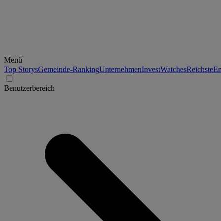
Menü
Top Storys
Gemeinde-Ranking
Unternehmen
Invest
Watches
Reichste
En
Benutzerbereich