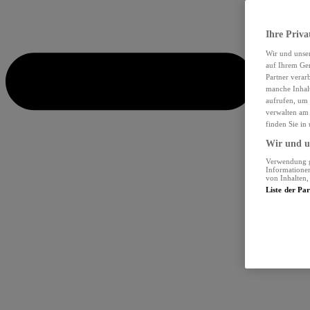
Ihre Priva
Wir und unse
auf Ihrem Ger
Partner verar
manche Inhalt
aufrufen, um 
verwalten am 
finden Sie in
Wir und un
Verwendung ge
Informationen
von Inhalten
Liste der Pa