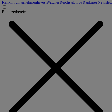
Ranking
Unternehmen
Invest
Watches
Reichste
Enjoy
Rankings
Newslett
Benutzerbereich