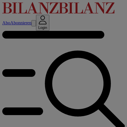
Abo
Abonnieren
Login