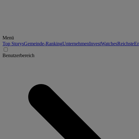
Menü
Top Storys
Gemeinde-Ranking
Unternehmen
Invest
Watches
Reichste
En
Benutzerbereich