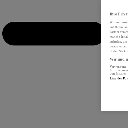
Ihre Priva
Wir und unse
auf Ihrem Ger
Partner verar
manche Inhalt
aufrufen, um 
verwalten am 
finden Sie in
Wir und un
Verwendung ge
Informationen
von Inhalten
Liste der Pa