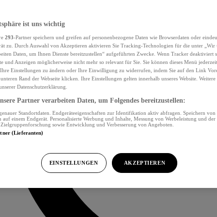
tsphäre ist uns wichtig
re
293
-Partner speichern und greifen auf personenbezogene Daten wie Browserdaten oder eind
ät zu. Durch Auswahl von Akzeptieren aktivieren Sie Tracking-Technologien für die unter „Wir
beiten Daten, um Ihnen Dienste bereitzustellen“ aufgeführten Zwecke. Wenn Tracker deaktiviert s
e und Anzeigen möglicherweise nicht mehr so relevant für Sie. Sie können dieses Menü jederzei
Ihre Einstellungen zu ändern oder Ihre Einwilligung zu widerrufen, indem Sie auf den Link Vor
unteren Rand der Webseite klicken. Ihre Einstellungen gelten innerhalb unseres Website. Weiter
 unserer Datenschutzerklärung.
sere Partner verarbeiten Daten, um Folgendes bereitzustellen:
nauer Standortdaten. Endgeräteeigenschaften zur Identifikation aktiv abfragen. Speichern von 
 auf einem Endgerät. Personalisierte Werbung und Inhalte, Messung von Werbeleistung und der
, Zielgruppenforschung sowie Entwicklung und Verbesserung von Angeboten.
rtner (Lieferanten)
EINSTELLUNGEN
AKZEPTIEREN