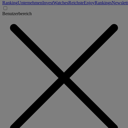
Ranking
Unternehmen
Invest
Watches
Reichste
Enjoy
Rankings
Newslett
Benutzerbereich