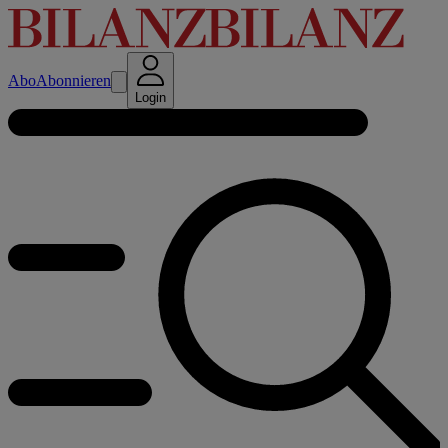
Abo
Abonnieren
Login