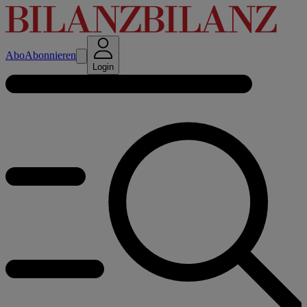
Abo
Abonnieren
Login