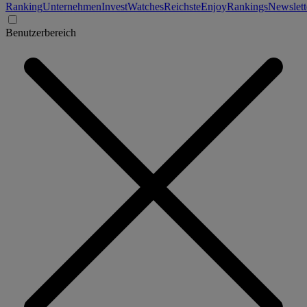
Ranking
Unternehmen
Invest
Watches
Reichste
Enjoy
Rankings
Newslett
Benutzerbereich