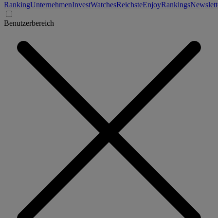
Ranking
Unternehmen
Invest
Watches
Reichste
Enjoy
Rankings
Newslett
Benutzerbereich