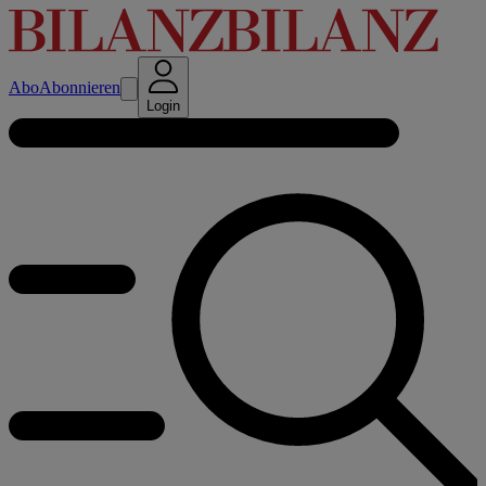
Abo
Abonnieren
Login