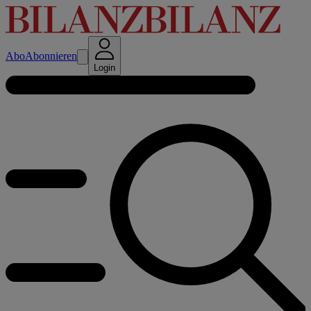
Abo
Abonnieren
Login