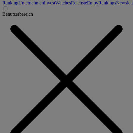
Ranking
Unternehmen
Invest
Watches
Reichste
Enjoy
Rankings
Newslett
Benutzerbereich