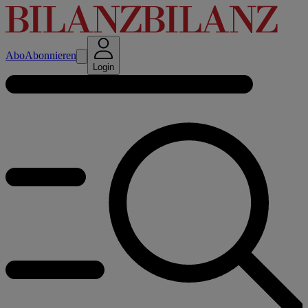
Abo
Abonnieren
Login