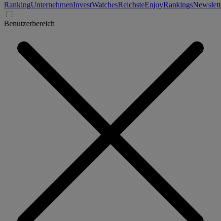
Ranking
Unternehmen
Invest
Watches
Reichste
Enjoy
Rankings
Newslett
Benutzerbereich