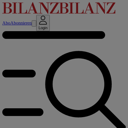
Abo
Abonnieren
Login