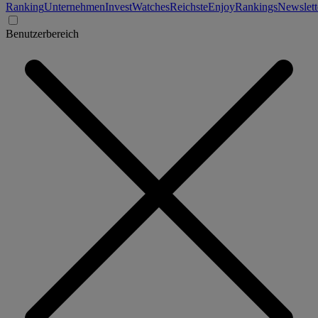
Ranking
Unternehmen
Invest
Watches
Reichste
Enjoy
Rankings
Newslett
Benutzerbereich