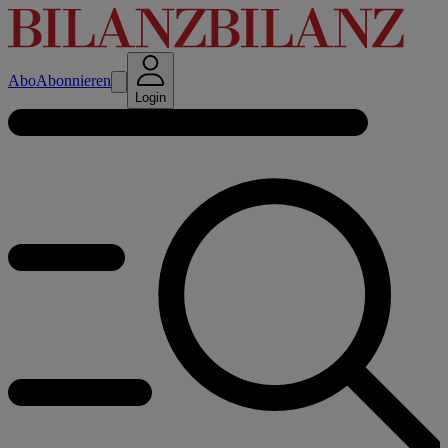
Abo
Abonnieren
Login