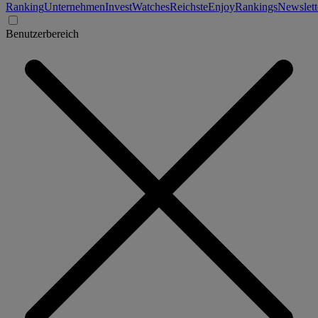
Ranking
Unternehmen
Invest
Watches
Reichste
Enjoy
Rankings
Newslett
Benutzerbereich