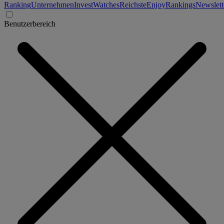
Ranking
Unternehmen
Invest
Watches
Reichste
Enjoy
Rankings
Newslett
Benutzerbereich