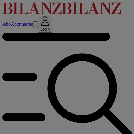
Abo
Abonnieren
Login