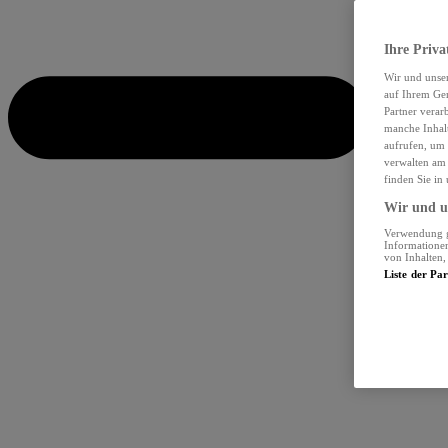
Ihre Priva
Wir und unse
auf Ihrem Ger
Partner verar
manche Inhalt
aufrufen, um 
verwalten am 
finden Sie in
Wir und un
Verwendung ge
Informationen
von Inhalten
Liste der Pa