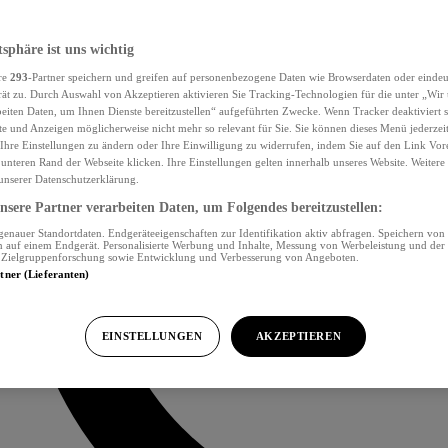
tsphäre ist uns wichtig
re
293
-Partner speichern und greifen auf personenbezogene Daten wie Browserdaten oder eind
ät zu. Durch Auswahl von Akzeptieren aktivieren Sie Tracking-Technologien für die unter „Wir
beiten Daten, um Ihnen Dienste bereitzustellen“ aufgeführten Zwecke. Wenn Tracker deaktiviert s
e und Anzeigen möglicherweise nicht mehr so relevant für Sie. Sie können dieses Menü jederzei
Ihre Einstellungen zu ändern oder Ihre Einwilligung zu widerrufen, indem Sie auf den Link Vor
unteren Rand der Webseite klicken. Ihre Einstellungen gelten innerhalb unseres Website. Weiter
 unserer Datenschutzerklärung.
sere Partner verarbeiten Daten, um Folgendes bereitzustellen:
nauer Standortdaten. Endgeräteeigenschaften zur Identifikation aktiv abfragen. Speichern von 
 auf einem Endgerät. Personalisierte Werbung und Inhalte, Messung von Werbeleistung und der
, Zielgruppenforschung sowie Entwicklung und Verbesserung von Angeboten.
rtner (Lieferanten)
EINSTELLUNGEN
AKZEPTIEREN