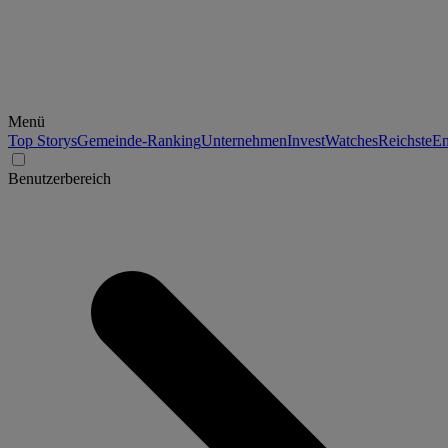
Menü
Top Storys
Gemeinde-Ranking
Unternehmen
Invest
Watches
Reichste
En
Benutzerbereich