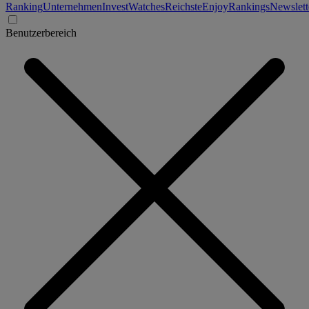
Ranking
Unternehmen
Invest
Watches
Reichste
Enjoy
Rankings
Newslett
Benutzerbereich