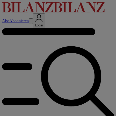
Abo
Abonnieren
Login