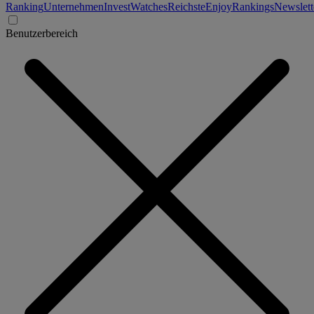
Ranking
Unternehmen
Invest
Watches
Reichste
Enjoy
Rankings
Newslett
Benutzerbereich