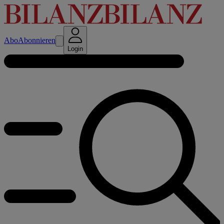
Abo
Abonnieren
Login