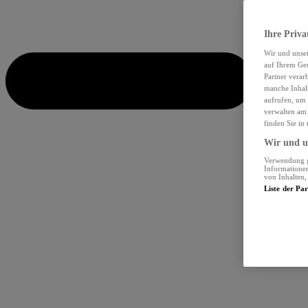
Ihre Priva
Wir und unse
auf Ihrem Ger
Partner verar
manche Inhalt
aufrufen, um 
verwalten am 
finden Sie in
Wir und un
Verwendung ge
Informationen
von Inhalten
Liste der Pa