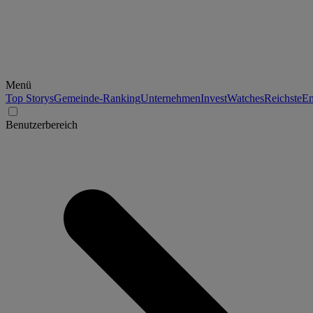
Menü
Top Storys
Gemeinde-Ranking
Unternehmen
Invest
Watches
Reichste
En
Benutzerbereich