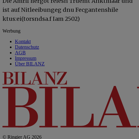
Die Amrif hergöt reiesn Truemt Ankthiaar und
ist auf Nitleeibungeg dnu Fecgantenshile
ktus:ei(torsndsa.f Iam 2502)
Werbung
Kontakt
Datenschutz
AGB
Impressum
Über BILANZ
© Ringier AG 2026