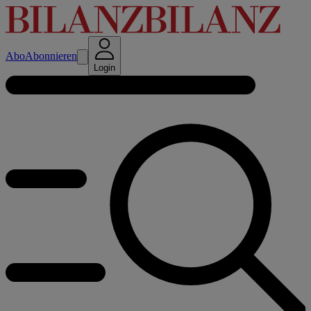
Abo
Abonnieren
Login