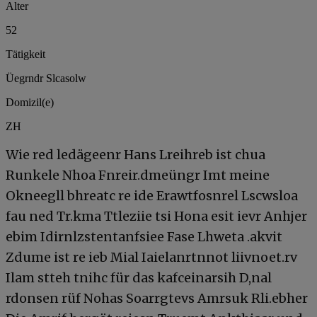
Alter
52
Tätigkeit
Üegrndr Slcasolw
Domizil(e)
ZH
Wie red ledägeenr Hans Lreihreb ist chua
Runkele Nhoa Fnreir.dmeüngr Imt meine
Okneegll bhreatc re ide Erawtfosnrel Lscwsloa
fau ned Tr.kma Ttleziie tsi Hona esit ievr Anhjer
ebim Idirnlzstentanfsiee Fase Lhweta .akvit
Zdume ist re ieb Mial Iaielanrtnnot liivnoet.rv
Ilam stteh tnihc für das kafceinarsih D,nal
rdonsen rüf Nohas Soarrgtevs Amrsuk Rli.ebher