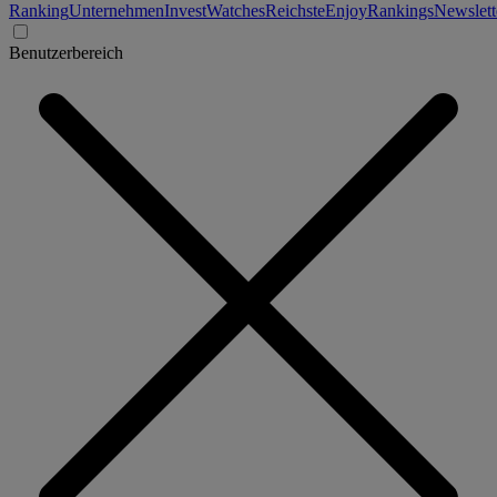
Ranking
Unternehmen
Invest
Watches
Reichste
Enjoy
Rankings
Newslett
Benutzerbereich