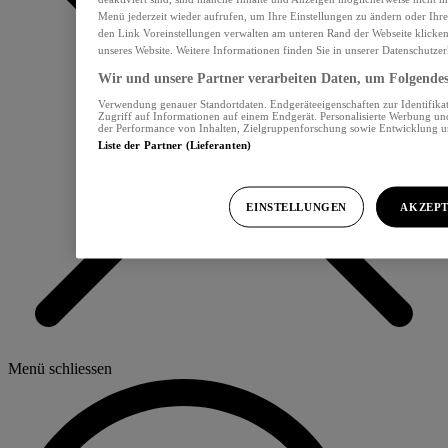
Menü jederzeit wieder aufrufen, um Ihre Einstellungen zu ändern oder Ihre
den Link Voreinstellungen verwalten am unteren Rand der Webseite klicken.
unseres Website. Weitere Informationen finden Sie in unserer Datenschutzer
Wir und unsere Partner verarbeiten Daten, um Folgendes 
Verwendung genauer Standortdaten. Endgeräteeigenschaften zur Identifikat
Zugriff auf Informationen auf einem Endgerät. Personalisierte Werbung u
der Performance von Inhalten, Zielgruppenforschung sowie Entwicklung 
Liste der Partner (Lieferanten)
EINSTELLUNGEN
AKZEPT
Menü schliessen