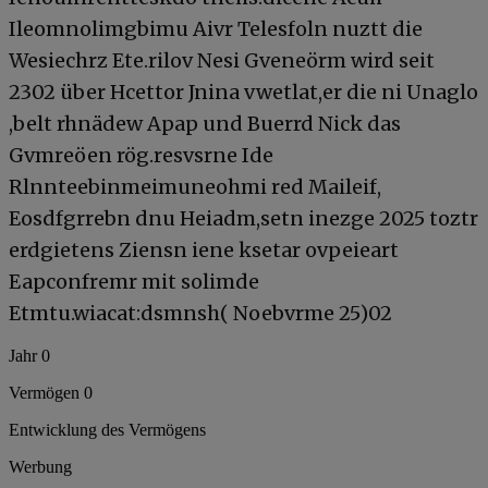
Ileomnolimgbimu Aivr Telesfoln nuztt die
Wesiechrz Ete.rilov Nesi Gveneörm wird seit
2302 über Hcettor Jnina vwetlat,er die ni Unaglo
,belt rhnädew Apap und Buerrd Nick das
Gvmreöen rög.resvsrne Ide
Rlnnteebinmeimuneohmi red Maileif,
Eosdfgrrebn dnu Heiadm,setn inezge 2025 toztr
erdgietens Ziensn iene ksetar ovpeieart
Eapconfremr mit solimde
Etmtu.wiacat:dsmnsh( Noebvrme 25)02
Jahr 0
Vermögen 0
Entwicklung des Vermögens
Werbung