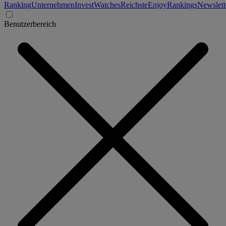
Ranking
Unternehmen
Invest
Watches
Reichste
Enjoy
Rankings
Newslett
Benutzerbereich