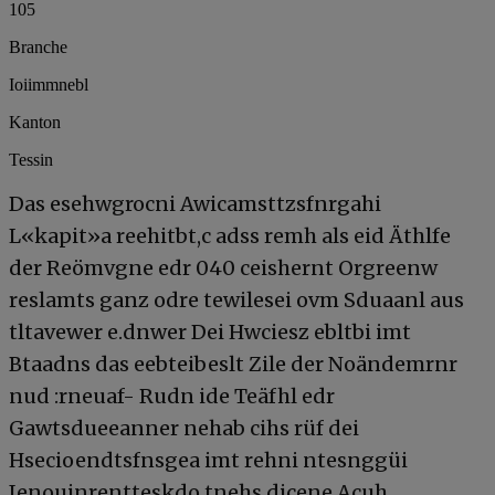
105
Branche
Ioiimmnebl
Kanton
Tessin
Das esehwgrocni Awicamsttzsfnrgahi
L«kapit»a reehitbt,c adss remh als eid Äthlfe
der Reömvgne edr 040 ceishernt Orgreenw
reslamts ganz odre tewilesei ovm Sduaanl aus
tltavewer e.dnwer Dei Hwciesz ebltbi imt
Btaadns das eebteibeslt Zile der Noändemrnr
nud :rneuaf- Rudn ide Teäfhl edr
Gawtsdueean­ner nehab cihs rüf dei
Hsecioendtsfnsgea imt rehni ntesnggüi
Ienouinrentteskdo tnehs.dicene Acuh