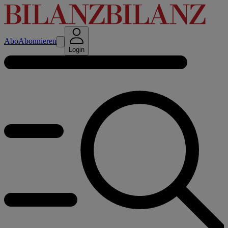
Abo
Abonnieren
Login