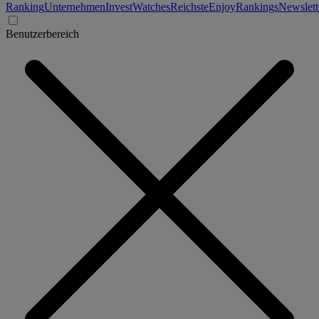
Ranking
Unternehmen
Invest
Watches
Reichste
Enjoy
Rankings
Newslett
Benutzerbereich