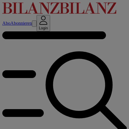
Abo
Abonnieren
Login