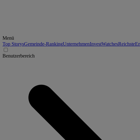
Menü
Top Storys
Gemeinde-Ranking
Unternehmen
Invest
Watches
Reichste
En
Benutzerbereich