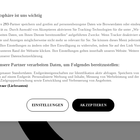
tsphäre ist uns wichtig
re
293
-Partner speichern und greifen auf personenbezogene Daten wie Browserdaten oder eind
ät zu. Durch Auswahl von Akzeptieren aktivieren Sie Tracking-Technologien für die unter „Wir
beiten Daten, um Ihnen Dienste bereitzustellen“ aufgeführten Zwecke. Wenn Tracker deaktiviert s
e und Anzeigen möglicherweise nicht mehr so relevant für Sie. Sie können dieses Menü jederzei
Ihre Einstellungen zu ändern oder Ihre Einwilligung zu widerrufen, indem Sie auf den Link Vor
unteren Rand der Webseite klicken. Ihre Einstellungen gelten innerhalb unseres Website. Weiter
 unserer Datenschutzerklärung.
sere Partner verarbeiten Daten, um Folgendes bereitzustellen:
nauer Standortdaten. Endgeräteeigenschaften zur Identifikation aktiv abfragen. Speichern von 
 auf einem Endgerät. Personalisierte Werbung und Inhalte, Messung von Werbeleistung und der
, Zielgruppenforschung sowie Entwicklung und Verbesserung von Angeboten.
rtner (Lieferanten)
EINSTELLUNGEN
AKZEPTIEREN