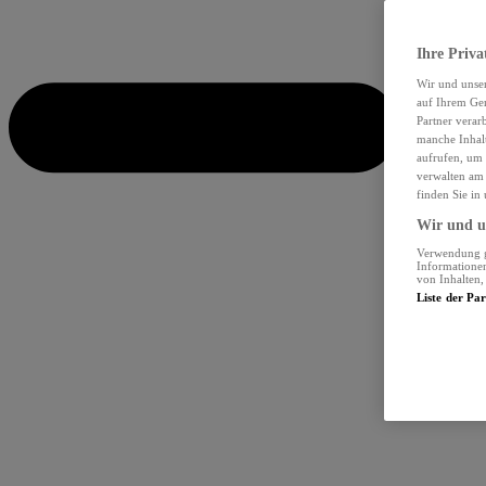
Ihre Priva
Wir und unse
auf Ihrem Ger
Partner verar
manche Inhalt
aufrufen, um 
verwalten am 
finden Sie in
Wir und un
Verwendung ge
Informationen
von Inhalten
Liste der Pa