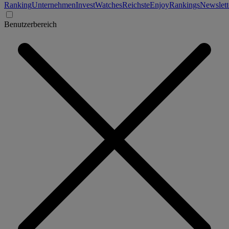
Ranking
Unternehmen
Invest
Watches
Reichste
Enjoy
Rankings
Newslett
Benutzerbereich