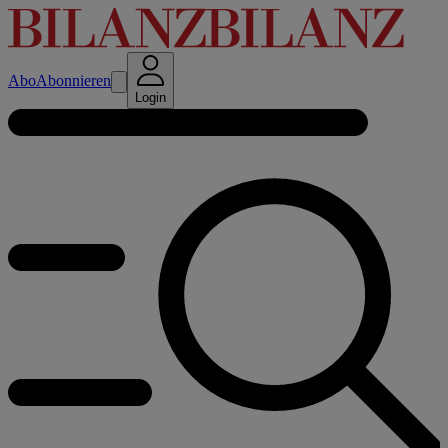
Abo
Abonnieren
Login