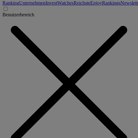
Ranking
Unternehmen
Invest
Watches
Reichste
Enjoy
Rankings
Newslett
Benutzerbereich