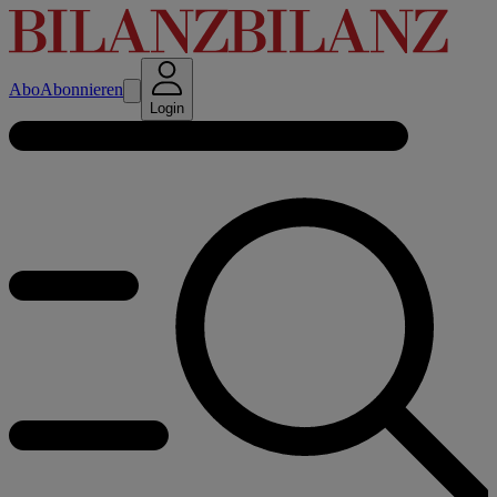
Abo
Abonnieren
Login