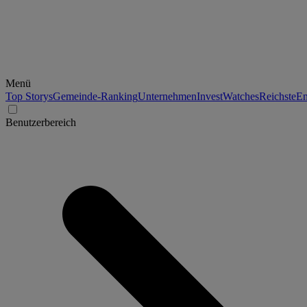
Menü
Top Storys
Gemeinde-Ranking
Unternehmen
Invest
Watches
Reichste
En
Benutzerbereich