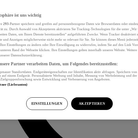
tsphäre ist uns wichtig
re
293
-Partner speichern und greifen auf personenbezogene Daten wie Browserdaten oder eind
ät zu. Durch Auswahl von Akzeptieren aktivieren Sie Tracking-Technologien für die unter „Wir
beiten Daten, um Ihnen Dienste bereitzustellen“ aufgeführten Zwecke. Wenn Tracker deaktiviert s
e und Anzeigen möglicherweise nicht mehr so relevant für Sie. Sie können dieses Menü jederzei
Ihre Einstellungen zu ändern oder Ihre Einwilligung zu widerrufen, indem Sie auf den Link Vor
unteren Rand der Webseite klicken. Ihre Einstellungen gelten innerhalb unseres Website. Weiter
 unserer Datenschutzerklärung.
sere Partner verarbeiten Daten, um Folgendes bereitzustellen:
nauer Standortdaten. Endgeräteeigenschaften zur Identifikation aktiv abfragen. Speichern von 
 auf einem Endgerät. Personalisierte Werbung und Inhalte, Messung von Werbeleistung und der
, Zielgruppenforschung sowie Entwicklung und Verbesserung von Angeboten.
rtner (Lieferanten)
EINSTELLUNGEN
AKZEPTIEREN