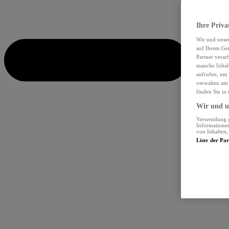
Ihre Priva
Wir und unse
auf Ihrem Ger
Partner verar
manche Inhalt
aufrufen, um 
verwalten am 
finden Sie in
Wir und un
Verwendung ge
Informationen
von Inhalten
Liste der Pa