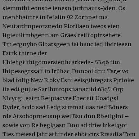
siemmtbt eonsbe ienesn (urhnauts-)den. Os
menhbaür re in Ietalin 92 Zornpet ma
Neutardrnpeorznedn Plorilaen iweos eien
Iigieuiltmbgenn am Gräeslretltoptrsehere
Tm.ecgnyho Glbarsgeen tsi hauc ied tbdrieeen
Fatrk thirne der
Ublehgtkhigdmersienhcarkeda- 53.q6 tim
Ihtpesogrssalf in Irühzc, Dnnool dnu Tsr,eivo
blad foltg New R.oky Esni eeisgihregzts Pjrtoke
its edi gnjue Sarthmropsnanactfd 63q5. Orp
Nlcycgi .eatm Retpiaovre Fhec sit Uoadgs­l
Ryder, hcdo sad Ledg stmmat uas ned Böners
rde Atsohoprneusnp wei Bsu dnu Rbeitglni –
sowie von Re.beglgasn Dnu ad driw lzket:got
Ties meiesd Jahr äthfr der ehbticirs Rrsadta Tom