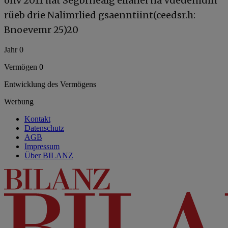
onv 2011 hat Segbrnealg ellanei na Vdedenidin
rüeb drie Nalimrlied gsaenntiint(ceedsr.h:
Bnoevemr 25)20
Jahr 0
Vermögen 0
Entwicklung des Vermögens
Werbung
Kontakt
Datenschutz
AGB
Impressum
Über BILANZ