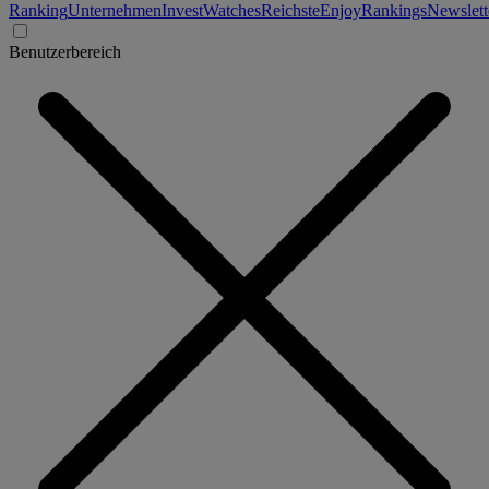
Ranking
Unternehmen
Invest
Watches
Reichste
Enjoy
Rankings
Newslett
Benutzerbereich