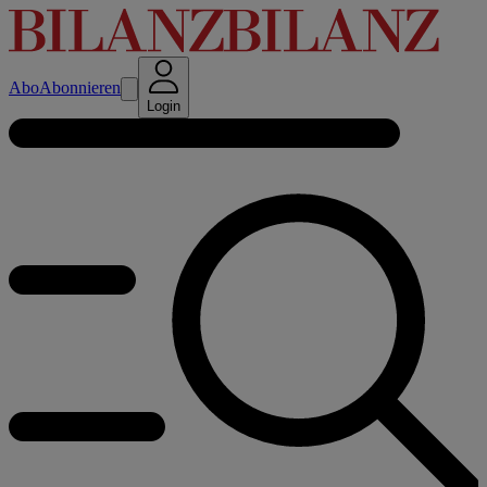
Abo
Abonnieren
Login