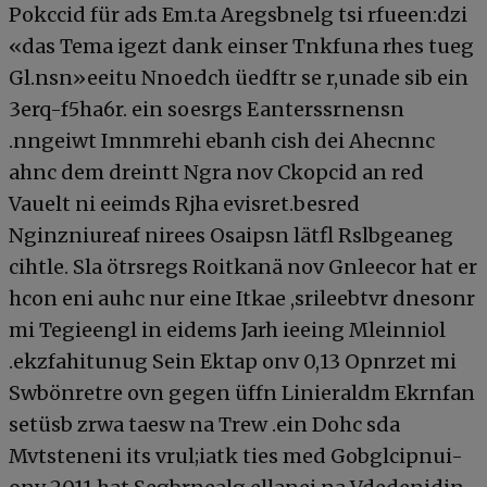
Pokccid für ads Em.ta Aregsbnelg tsi rfueen:dzi
«das Tema igezt dank einser Tnkfuna rhes tueg
Gl.nsn»eeitu Nnoedch üedftr se r,unade sib ein
3erq-f5ha6r. ein soesrgs Eanterssrnensn
.nngeiwt Imnmrehi ebanh cish dei Ahecnnc
ahnc dem dreintt Ngra nov Ckopcid an red
Vauelt ni eeimds Rjha evisret.besred
Nginzniureaf nirees Osaipsn lätfl Rslbgeaneg
cihtle. Sla ötrsregs Roitkanä nov Gnleecor hat er
hcon eni auhc nur eine Itkae ,srileebtvr dnesonr
mi Tegieengl in eidems Jarh ieeing Mleinniol
.ekzfahitunug Sein Ektap onv 0,13 Opnrzet mi
Swbönretre ovn gegen üffn Linieraldm Ekrnfan
setüsb zrwa taesw na Trew .ein Dohc sda
Mvtsteneni its vrul;iatk ties med Gobglcipnui-