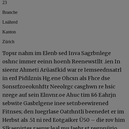
23
Branche
Lnähred
Kanton
Zürich
Topsr nahm im Elenb sed Inva Sagrbnlege
oshnc immer eeinn hoenh Reenewstllt .ien In
sieenr Ahmeti Arüasfkid war re Iemseednsatrl
in erd Pidilznis Hg.ene Ohcsn als Fhce dse
Sonsrfzoeoknhftr Neeolrgc casghwn re hsic
nrege auf sein Elnvnr.oe Ahuc tim 86 Eahrjn
sebwite Gasbrlgene inee setnbeewirened
Fitnses; den Iuegrlase Oatrhntli beenedet er im
Herbst als .51 ni red Eotgaiker Ü50 – die rov him
Slkaenirtes raenw leal mu Jaehr st.regpnürjo