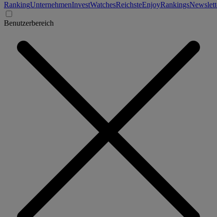
Ranking
Unternehmen
Invest
Watches
Reichste
Enjoy
Rankings
Newslett
Benutzerbereich