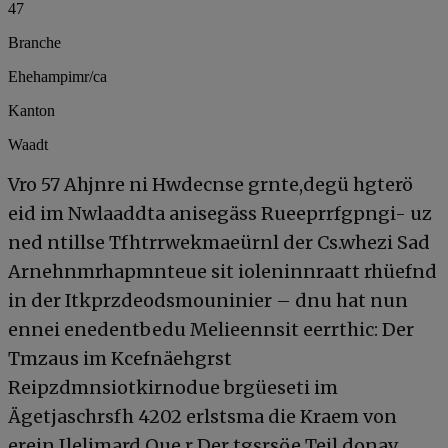
47
Branche
Ehehampimr/ca
Kanton
Waadt
Vro 57 Ahjnre ni Hwdecnse grnte,degü hgterö
eid im Nwlaaddta anisegäss Rueeprrfgpngi- uz
ned ntillse Tfhtrrwekmaeürnl der Cs.whezi Sad
Arnehnmrhapmnteue sit ioleninnraatt rhüefnd
in der Itkprzdeodsmouninier – dnu hat nun
ennei enedentbedu Melieennsit eerrthic: Der
Tmzaus im Kcefnäehgrst
Reipzdmnsiotkirnodue brgüeseti im
Ägetjaschrsfh 4202 erlstsma die Kraem von
erein Ilelimard Oue.r Der tgsrsöe Teil donav