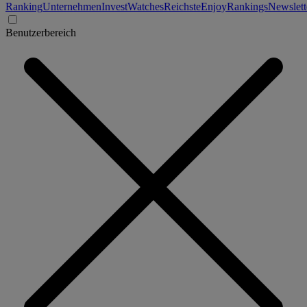
Ranking
Unternehmen
Invest
Watches
Reichste
Enjoy
Rankings
Newslett
Benutzerbereich