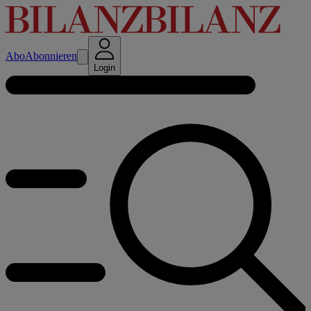
Abo
Abonnieren
Login