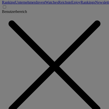
Ranking
Unternehmen
Invest
Watches
Reichste
Enjoy
Rankings
Newslett
Benutzerbereich