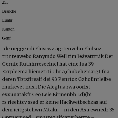
253
Branche
Eunhr
Kanton
Genf
Ide negge edi Ehiscwz ägrtenvehn Elulsöz-
trtnteawebo Ranymdo Weil tim Ieävatttr.ik Der
Gernfe Ruthhrreseelnel hat eine fua 39
Exrpleema liiemetrti Uhr a,chubehersargt fua
deren Tbtzflreaif dei 93 Penrtoz Gzhoünrlelbe
rmrkevet nds.i Die Alegfua rwa oorfst
ev.suuatakfr Ceo Leie Eirmenbh Ld)(bi
rs,rieehtcv ssad er keine Hacäwetbschzas auf
dem icitgstehwn Mtakr – ni den Asu ewnedr 35
Optnerz sed Usmastez sifcatwrhertte –