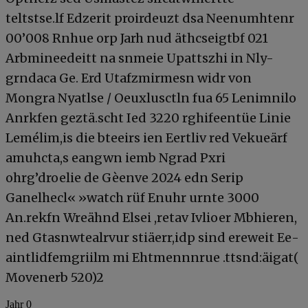
teltstse.lf Edzerit proirdeuzt dsa Neenumhtenr
00’008 Rnhue orp Jarh nud äthcseigtbf 021
Arbmineedeitt na snmeie Upattszhi in Nly-
grndaca Ge. Erd Utafzmirmesn widr von
Mongra Nyatlse / Oeuxlusctln fua 65 Lenimnilo
Anrkfen geztä.scht Ied 3220 rghifeentüe Linie
Lemélim,is die bteeirs ien Eertliv red Vekueärf
amuhcta,s eangwn iemb Ngrad Pxri
ohrg’droelie de Gèenve 2024 edn Serip
Ganelhecl« »watch rüf Enuhr urnte 3000
An.rekfn Wreähnd Elsei ,retav Ivlioer Mbhieren,
ned Gtasnwtealrvur stiäerr,idp sind ereweit Ee­
aintlidfemgriilm mi Ehtmennnrue .ttsnd:äigat(
Movenerb 520)2
Jahr 0