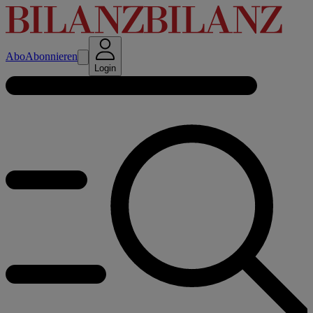
Abo
Abonnieren
Login