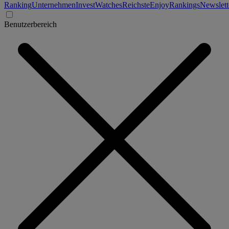
Ranking
Unternehmen
Invest
Watches
Reichste
Enjoy
Rankings
Newslett
Benutzerbereich