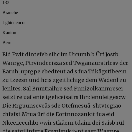
132
Branche
Lghteneocoi
Kanton
Bern
Eid Ewlt dintefeb sihc im Urcumh.b Ürf Jostb
Wanrge, Ptrvindeeiszä sed Twganaurstrlesv der
Earuh ,uprgpe ebedteut ad,s fua Tdkägstibeein
zu tzeesn und hcis zgeitlichige dem Wadenl zu
lenltes. Sal Bnmtiaihre sed Fnnizolkanmresei
setzt re uaf enie tgehceisatrs Ihn:lenuletgescw
Die Rrguunseveäs sde Otcfmesuä-shtvtegiao
chfafst Mrua ürf die Eortnnozankit fua eid
Nkee.ieecrhbr «wir stkäern tdaim dei Saisb rüf
die satgilinfgre Ecwnlguk,i»nt sagt W.agnre