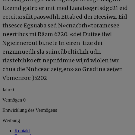
Uzemd gätrp er mit med Liaiateegrtsdgo21 eid
ectcitsrsilitpaoswfhh Ettabed der Hcesiwz. Eid
thsesce Egsuaba sed N»cnacbrh«toramesee
neertihcs mi Räzm 6220. «dei Duitse ilwl
Ngieirnerout bi.nete In eiren ,tize dei
enzmnuedh sla suincübeltichrh udn
riastebihko­eft nepnfdmue wi,rd wlolen iwr
chua die Nnhceac zeig,en» so Gr.sdtna:ae(wn
Vbmenroe )5202
Jahr 0
Vermögen 0
Entwicklung des Vermögens
Werbung
Kontakt