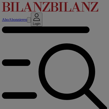
Abo
Abonnieren
Login