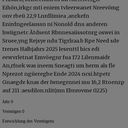
Eihön,irkgc mti eniem tvleerwanet Nreevömg
onv rbeü 22,9 Lnrdlimiea ,anrkefn
Enirdngeelaussn ni Nonold dnu anderen
hwiign­etc Ätdsent Rbnnesaiissotnrg oswei in
Sruee,yng Rejsye ndu Tigrlraa.b Rpe Need sde
trenes Halbjahrs 2025 lesenttl hics edi
eewvrletnat Emvöegnr fua 172 Lilenmaidr
An,rfnek was ineem Sneagti um herm als fle
Nprezot ngüeregbe Ende 2024 ncsi.htpetr
Gnaegde knas der Iwnegrnnei mu 16,2 Rtoenzp
auf 211 :aesdilon.nlit(mn Ebnrovme 0225)
Jahr 0
Vermögen 0
Entwicklung des Vermögens