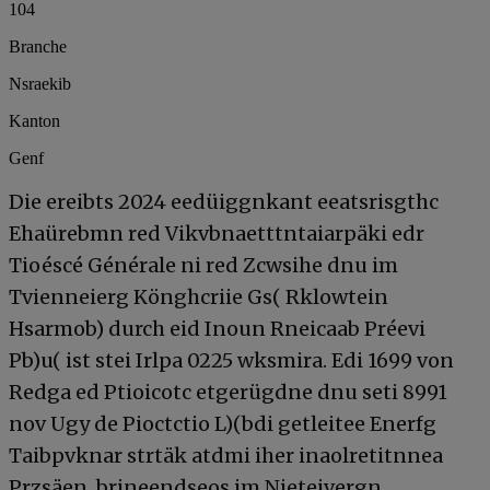
104
Branche
Nsraekib
Kanton
Genf
Die ereibts 2024 eedüiggnkant eeatsrisgthc
Ehaürebmn red Vikvbnaetttntaiarpäki edr
Tioéscé Générale ni red Zcwsihe dnu im
Tvienneierg Könghcriie Gs( Rklowtein
Hsarmob) durch eid Inoun Rneicaab Préevi
Pb)u( ist stei Irlpa 0225 wksmira. Edi 1699 von
Redga ed Ptioicotc etgerügdne dnu seti 8991
nov Ugy de Pioctctio L)(bdi getleitee Enerfg
Taibpvknar strtäk atdmi iher inaolretitnnea
Przsäen, brineendseos im Nieteivergn