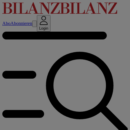
Abo
Abonnieren
Login