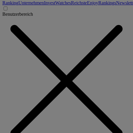
Ranking
Unternehmen
Invest
Watches
Reichste
Enjoy
Rankings
Newslett
Benutzerbereich