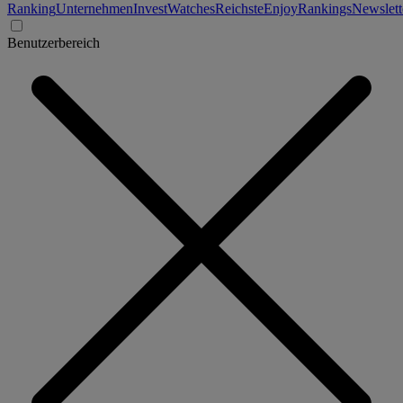
Ranking
Unternehmen
Invest
Watches
Reichste
Enjoy
Rankings
Newslett
Benutzerbereich