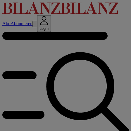
Abo
Abonnieren
Login